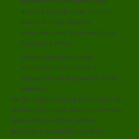
apresentados primários a usar,
diversos tipos de colas, truques
para unir peças, tipos de
máquinas a usar (e não usar), que
lixas usar e como.
Durante uma hora e meia
tentaremos desmistificar o
tratamento das impressões 3D em
filamento.
Os The Forge Cosplay possuem anos de
prática com os mais diversos materiais,
desde EVA até à Fibra de Vidro,
passando por trabalhos em ferro,