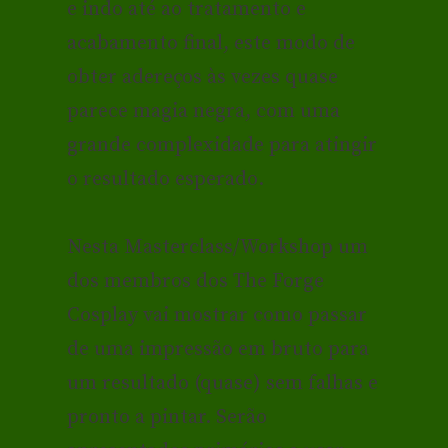
e indo até ao tratamento e
acabamento final, este modo de
obter adereços às vezes quase
parece magia negra, com uma
grande complexidade para atingir
o resultado esperado.
Nesta Masterclass/Workshop um
dos membros dos The Forge
Cosplay vai mostrar como passar
de uma impressão em bruto para
um resultado (quase) sem falhas e
pronto a pintar. Serão