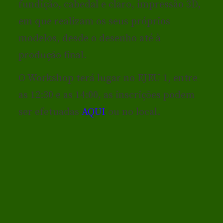
fundição, cabedal e claro, impressão 3D,
em que realizam os seus próprios
modelos, desde o desenho até à
produção final.
O Workshop terá lugar no EJEU 1, entre
as 12:30 e as 14:00, as inscrições podem
ser efetuadas
AQUI
ou no local.