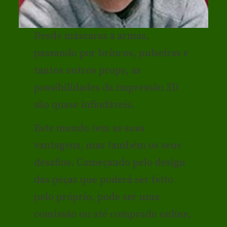
Desde máscaras a armas,
passando por brincos, pulseiras e
tantos outros props, as
possibilidades da impressão 3D
são quase infindáveis.
Este mundo tem as suas
vantagens, mas também os seus
desafios. Começando pelo design
das peças que poderá ser feito
pelo próprio, pode ser uma
comissão ou até comprado online,