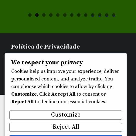
0
1
2
3
Política de Privacidade
We respect your privacy
Cookies help us improve your experience, deliver
personalized content, and analyze traffic. You
can choose which cookies to allow by clicking
Quem Somos
Customize
. Click
Accept All
to consent or
✕
Reject All
to decline non-essential cookies.
Esta página utiliza cookies para assegurar a
Customize
melhor experiência de navegação.
Contacto
Reject All
Saiba mais