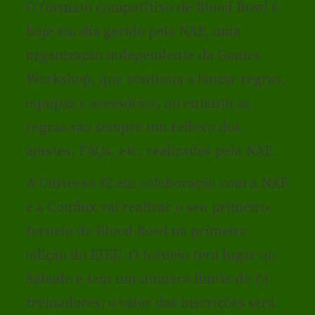
O formato competitivo de Blood Bowl é
hoje em dia gerido pela NAF, uma
organização independente da Games
Workshop, que continua a lançar regras,
equipas e acessórios, no entanto as
regras são sempre um reflexo dos
ajustes, FAQs, etc, realizados pela NAF.
A Universo 42 em colaboração com a NAF
e a Conflux vai realizar o seu primeiro
torneio de Blood Bowl na primeira
edição do EJEU. O torneio terá lugar no
Sábado e tem um número limite de 24
treinadores; o valor das inscrições será