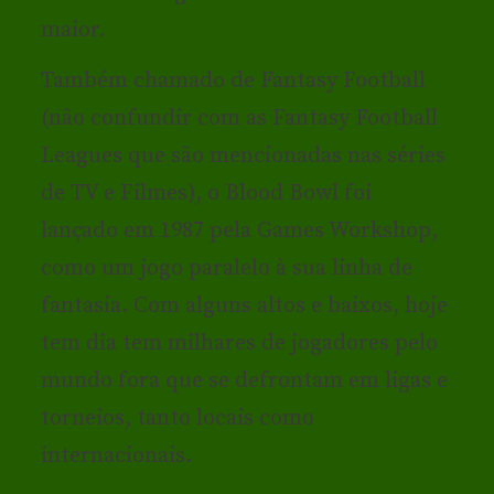
maior.
Também chamado de Fantasy Football
(não confundir com as Fantasy Football
Leagues que são mencionadas nas séries
de TV e Filmes), o Blood Bowl foi
lançado em 1987 pela Games Workshop,
como um jogo paralelo à sua linha de
fantasia. Com alguns altos e baixos, hoje
tem dia tem milhares de jogadores pelo
mundo fora que se defrontam em ligas e
torneios, tanto locais como
internacionais.